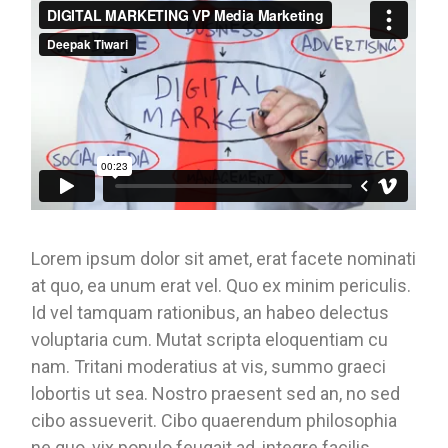
Lorem ipsum dolor sit amet, erat facete nominati
at quo, ea unum erat vel. Quo ex minim periculis.
Id vel tamquam rationibus, an habeo delectus
voluptaria cum. Mutat scripta eloquentiam cu
nam. Tritani moderatius at vis, summo graeci
lobortis ut sea. Nostro praesent sed an, no sed
cibo assueverit. Cibo quaerendum philosophia
ne quo, vix populo feugait ad, integre facilis