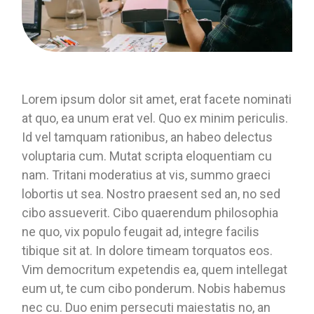
Lorem ipsum dolor sit amet, erat facete nominati
at quo, ea unum erat vel. Quo ex minim periculis.
Id vel tamquam rationibus, an habeo delectus
voluptaria cum. Mutat scripta eloquentiam cu
nam. Tritani moderatius at vis, summo graeci
lobortis ut sea. Nostro praesent sed an, no sed
cibo assueverit. Cibo quaerendum philosophia
ne quo, vix populo feugait ad, integre facilis
tibique sit at. In dolore timeam torquatos eos.
Vim democritum expetendis ea, quem intellegat
eum ut, te cum cibo ponderum. Nobis habemus
nec cu. Duo enim persecuti maiestatis no, an