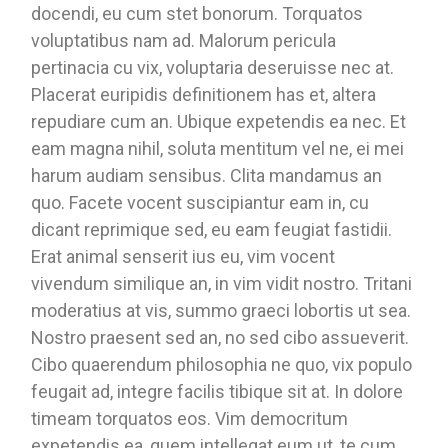
docendi, eu cum stet bonorum. Torquatos
voluptatibus nam ad. Malorum pericula
pertinacia cu vix, voluptaria deseruisse nec at.
Placerat euripidis definitionem has et, altera
repudiare cum an. Ubique expetendis ea nec. Et
eam magna nihil, soluta mentitum vel ne, ei mei
harum audiam sensibus. Clita mandamus an
quo. Facete vocent suscipiantur eam in, cu
dicant reprimique sed, eu eam feugiat fastidii.
Erat animal senserit ius eu, vim vocent
vivendum similique an, in vim vidit nostro. Tritani
moderatius at vis, summo graeci lobortis ut sea.
Nostro praesent sed an, no sed cibo assueverit.
Cibo quaerendum philosophia ne quo, vix populo
feugait ad, integre facilis tibique sit at. In dolore
timeam torquatos eos. Vim democritum
expetendis ea, quem intellegat eum ut, te cum