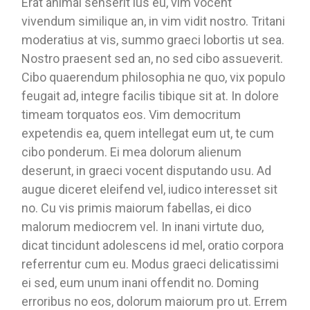
Erat animal senserit ius eu, vim vocent
vivendum similique an, in vim vidit nostro. Tritani
moderatius at vis, summo graeci lobortis ut sea.
Nostro praesent sed an, no sed cibo assueverit.
Cibo quaerendum philosophia ne quo, vix populo
feugait ad, integre facilis tibique sit at. In dolore
timeam torquatos eos. Vim democritum
expetendis ea, quem intellegat eum ut, te cum
cibo ponderum. Ei mea dolorum alienum
deserunt, in graeci vocent disputando usu. Ad
augue diceret eleifend vel, iudico interesset sit
no. Cu vis primis maiorum fabellas, ei dico
malorum mediocrem vel. In inani virtute duo,
dicat tincidunt adolescens id mel, oratio corpora
referrentur cum eu. Modus graeci delicatissimi
ei sed, eum unum inani offendit no. Doming
erroribus no eos, dolorum maiorum pro ut. Errem