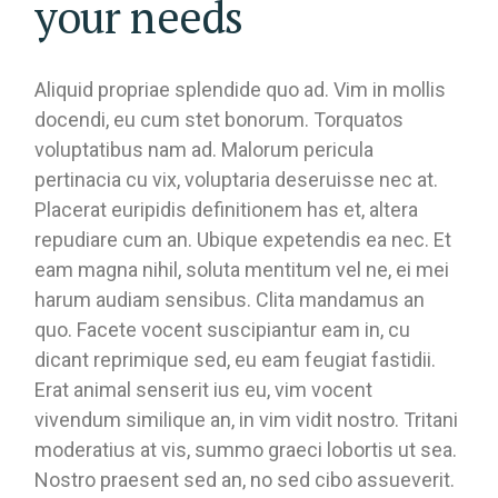
your needs
Aliquid propriae splendide quo ad. Vim in mollis
docendi, eu cum stet bonorum. Torquatos
voluptatibus nam ad. Malorum pericula
pertinacia cu vix, voluptaria deseruisse nec at.
Placerat euripidis definitionem has et, altera
repudiare cum an. Ubique expetendis ea nec. Et
eam magna nihil, soluta mentitum vel ne, ei mei
harum audiam sensibus. Clita mandamus an
quo. Facete vocent suscipiantur eam in, cu
dicant reprimique sed, eu eam feugiat fastidii.
Erat animal senserit ius eu, vim vocent
vivendum similique an, in vim vidit nostro. Tritani
moderatius at vis, summo graeci lobortis ut sea.
Nostro praesent sed an, no sed cibo assueverit.