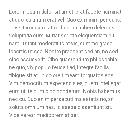
Lorem ipsum dolor sit amet, erat facete nominati
at quo, ea unum erat vel. Quo ex minim periculis.
Id vel tamquam rationibus, an habeo delectus
voluptaria cum. Mutat scripta eloquentiam cu
nam. Tritani moderatius at vis, summo graeci
lobortis ut sea. Nostro praesent sed an, no sed
cibo assueverit. Cibo quaerendum philosophia
ne quo, vix populo feugait ad, integre facilis
tibique sit at. In dolore timeam torquatos eos.
Vim democritum expetendis ea, quem intellegat
eum ut, te cum cibo ponderum. Nobis habemus
nec cu. Duo enim persecuti maiestatis no, an
soluta omnium has. Id saepe dissentiunt sit.
Vide verear mediocrem at per.