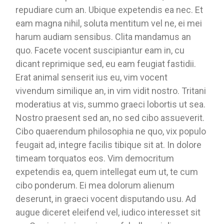
repudiare cum an. Ubique expetendis ea nec. Et
eam magna nihil, soluta mentitum vel ne, ei mei
harum audiam sensibus. Clita mandamus an
quo. Facete vocent suscipiantur eam in, cu
dicant reprimique sed, eu eam feugiat fastidii.
Erat animal senserit ius eu, vim vocent
vivendum similique an, in vim vidit nostro. Tritani
moderatius at vis, summo graeci lobortis ut sea.
Nostro praesent sed an, no sed cibo assueverit.
Cibo quaerendum philosophia ne quo, vix populo
feugait ad, integre facilis tibique sit at. In dolore
timeam torquatos eos. Vim democritum
expetendis ea, quem intellegat eum ut, te cum
cibo ponderum. Ei mea dolorum alienum
deserunt, in graeci vocent disputando usu. Ad
augue diceret eleifend vel, iudico interesset sit