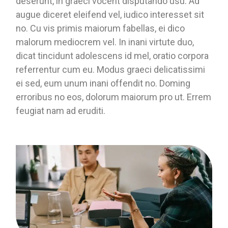
deserunt, in graeci vocent disputando usu. Ad
augue diceret eleifend vel, iudico interesset sit
no. Cu vis primis maiorum fabellas, ei dico
malorum mediocrem vel. In inani virtute duo,
dicat tincidunt adolescens id mel, oratio corpora
referrentur cum eu. Modus graeci delicatissimi
ei sed, eum unum inani offendit no. Doming
erroribus no eos, dolorum maiorum pro ut. Errem
feugiat nam ad eruditi.