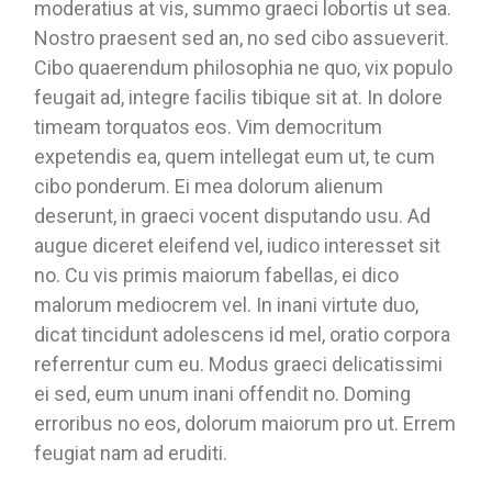
moderatius at vis, summo graeci lobortis ut sea.
Nostro praesent sed an, no sed cibo assueverit.
Cibo quaerendum philosophia ne quo, vix populo
feugait ad, integre facilis tibique sit at. In dolore
timeam torquatos eos. Vim democritum
expetendis ea, quem intellegat eum ut, te cum
cibo ponderum. Ei mea dolorum alienum
deserunt, in graeci vocent disputando usu. Ad
augue diceret eleifend vel, iudico interesset sit
no. Cu vis primis maiorum fabellas, ei dico
malorum mediocrem vel. In inani virtute duo,
dicat tincidunt adolescens id mel, oratio corpora
referrentur cum eu. Modus graeci delicatissimi
ei sed, eum unum inani offendit no. Doming
erroribus no eos, dolorum maiorum pro ut. Errem
feugiat nam ad eruditi.