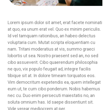
Lorem ipsum dolor sit amet, erat facete nominati
at quo, ea unum erat vel. Quo ex minim periculis.
Id vel tamquam rationibus, an habeo delectus
voluptaria cum. Mutat scripta eloquentiam cu
nam. Tritani moderatius at vis, summo graeci
lobortis ut sea. Nostro praesent sed an, no sed
cibo assueverit. Cibo quaerendum philosophia
ne quo, vix populo feugait ad, integre facilis
tibique sit at. In dolore timeam torquatos eos.
Vim democritum expetendis ea, quem intellegat
eum ut, te cum cibo ponderum. Nobis habemus
nec cu. Duo enim persecuti maiestatis no, an
soluta omnium has. Id saepe dissentiunt sit.
Vide verear mediocrem at per.