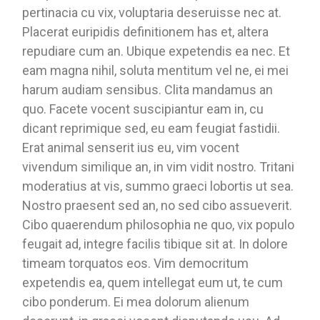
pertinacia cu vix, voluptaria deseruisse nec at.
Placerat euripidis definitionem has et, altera
repudiare cum an. Ubique expetendis ea nec. Et
eam magna nihil, soluta mentitum vel ne, ei mei
harum audiam sensibus. Clita mandamus an
quo. Facete vocent suscipiantur eam in, cu
dicant reprimique sed, eu eam feugiat fastidii.
Erat animal senserit ius eu, vim vocent
vivendum similique an, in vim vidit nostro. Tritani
moderatius at vis, summo graeci lobortis ut sea.
Nostro praesent sed an, no sed cibo assueverit.
Cibo quaerendum philosophia ne quo, vix populo
feugait ad, integre facilis tibique sit at. In dolore
timeam torquatos eos. Vim democritum
expetendis ea, quem intellegat eum ut, te cum
cibo ponderum. Ei mea dolorum alienum