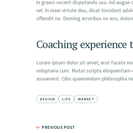
in graeci vocent disputando usu. Ad augue d
vel. In inani virtute duo, dicat tincidunt a
offendit no. Doming erroribus no eos, dolo
Coaching experience t
Lorem ipsum dolor sit amet, erat facete nom
voluptaria cum. Mutat scripta eloquentiam c
assueverit. Cibo quaerendum philosophia ne q
DESIGN
LIFE
MARKET
PREVIOUS POST