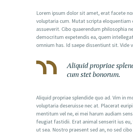
Lorem ipsum dolor sit amet, erat facete nom
voluptaria cum. Mutat scripta eloquentiam c
assueverit. Cibo quaerendum philosophia ne q
democritum expetendis ea, quem intellegat
omnium has. Id saepe dissentiunt sit. Vide 
Aliquid propriae splend
cum stet bonorum.
Aliquid propriae splendide quo ad. Vim in m
voluptaria deseruisse nec at. Placerat eurip
mentitum vel ne, ei mei harum audiam sensi
feugiat fastidii. Erat animal senserit ius e
ut sea. Nostro praesent sed an, no sed cibo 