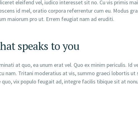
iceret eleifend vel, iudico interesset sit no. Cu vis primis
dolescens id mel, oratio corpora referrentur cum eu. Modus gra
rum maiorum pro ut. Errem feugiat nam ad eruditi.
hat speaks to you
inati at quo, ea unum erat vel. Quo ex minim periculis. Id 
u nam. Tritani moderatius at vis, summo graeci lobortis ut 
uo, vix populo feugait ad, integre facilis tibique sit at non