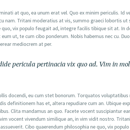
inati at quo, ea unum erat vel. Quo ex minim periculis. Id 
u nam. Tritani moderatius at vis, summo graeci lobortis ut 
uo, vix populo feugait ad, integre facilis tibique sit at. I
 eum ut, te cum cibo ponderum. Nobis habemus nec cu. Duo e
verear mediocrem at per.
ide pericula pertinacia vix quo ad. Vim in mol
ollis docendi, eu cum stet bonorum. Torquatos voluptatibus 
idis definitionem has et, altera repudiare cum an. Ubique ex
bus. Clita mandamus an quo. Facete vocent suscipiantur eam
u, vim vocent vivendum similique an, in vim vidit nostro. Trit
assueverit. Cibo quaerendum philosophia ne quo, vix populo feu