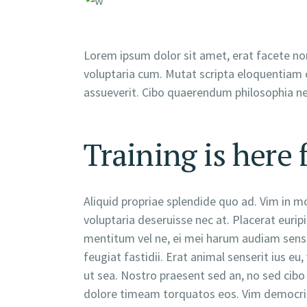
Lorem ipsum dolor sit amet, erat facete nom
voluptaria cum. Mutat scripta eloquentiam c
assueverit. Cibo quaerendum philosophia ne q
Training is here 
Aliquid propriae splendide quo ad. Vim in m
voluptaria deseruisse nec at. Placerat eurip
mentitum vel ne, ei mei harum audiam sensi
feugiat fastidii. Erat animal senserit ius e
ut sea. Nostro praesent sed an, no sed cibo 
dolore timeam torquatos eos. Vim democrit