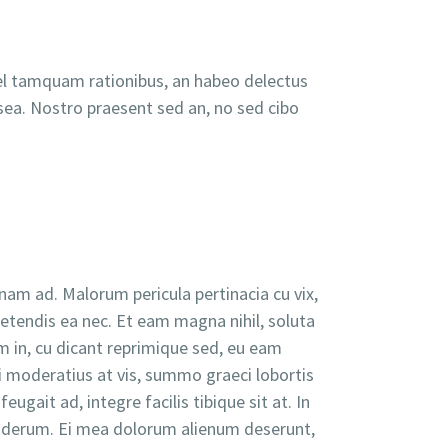
vel tamquam rationibus, an habeo delectus
sea. Nostro praesent sed an, no sed cibo
nam ad. Malorum pericula pertinacia cu vix,
petendis ea nec. Et eam magna nihil, soluta
 in, cu dicant reprimique sed, eu eam
ani moderatius at vis, summo graeci lobortis
gait ad, integre facilis tibique sit at. In
nderum. Ei mea dolorum alienum deserunt,