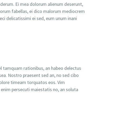
nderum. Ei mea dolorum alienum deserunt,
 maiorum fabellas, ei dico malorum mediocrem
eci delicatissimi ei sed, eum unum inani
vel tamquam rationibus, an habeo delectus
sea. Nostro praesent sed an, no sed cibo
n dolore timeam torquatos eos. Vim
nim persecuti maiestatis no, an soluta