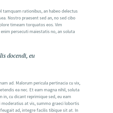
vel tamquam rationibus, an habeo delectus
sea. Nostro praesent sed an, no sed cibo
n dolore timeam torquatos eos. Vim
nim persecuti maiestatis no, an soluta
lis docendi, eu
nam ad. Malorum pericula pertinacia cu vix,
petendis ea nec. Et eam magna nihil, soluta
 in, cu dicant reprimique sed, eu eam
ani moderatius at vis, summo graeci lobortis
gait ad, integre facilis tibique sit at. In