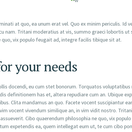
inati at quo, ea unum erat vel. Quo ex minim periculis. Id 
u nam. Tritani moderatius at vis, summo graeci lobortis ut 
uo, vix populo feugait ad, integre facilis tibique sit at.
for your needs
ollis docendi, eu cum stet bonorum. Torquatos voluptatibus 
idis definitionem has et, altera repudiare cum an. Ubique ex
bus. Clita mandamus an quo. Facete vocent suscipiantur eam
u, vim vocent vivendum similique an, in vim vidit nostro. Trit
assueverit. Cibo quaerendum philosophia ne quo, vix populo feu
um expetendis ea, quem intellegat eum ut, te cum cibo po