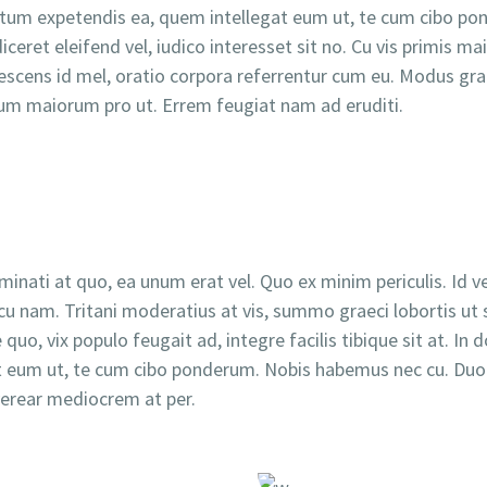
um expetendis ea, quem intellegat eum ut, te cum cibo po
iceret eleifend vel, iudico interesset sit no. Cu vis primis
dolescens id mel, oratio corpora referrentur cum eu. Modus gra
rum maiorum pro ut. Errem feugiat nam ad eruditi.
inati at quo, ea unum erat vel. Quo ex minim periculis. Id 
u nam. Tritani moderatius at vis, summo graeci lobortis ut 
uo, vix populo feugait ad, integre facilis tibique sit at. I
 eum ut, te cum cibo ponderum. Nobis habemus nec cu. Duo e
verear mediocrem at per.