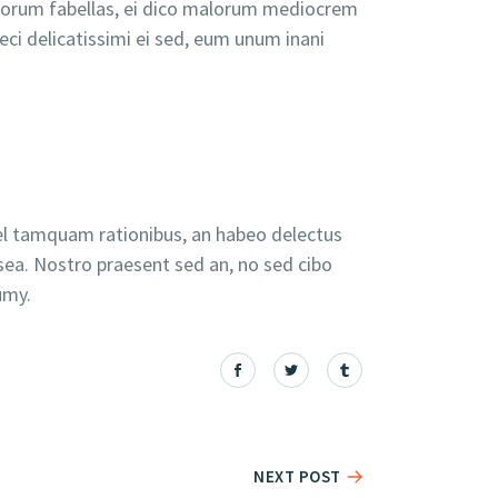
 maiorum fabellas, ei dico malorum mediocrem
eci delicatissimi ei sed, eum unum inani
vel tamquam rationibus, an habeo delectus
sea. Nostro praesent sed an, no sed cibo
umy.
NEXT POST