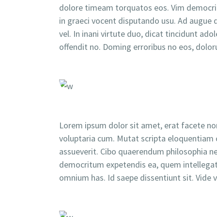
dolore timeam torquatos eos. Vim democrit
in graeci vocent disputando usu. Ad augue d
vel. In inani virtute duo, dicat tincidunt a
offendit no. Doming erroribus no eos, dolo
Lorem ipsum dolor sit amet, erat facete nom
voluptaria cum. Mutat scripta eloquentiam c
assueverit. Cibo quaerendum philosophia ne q
democritum expetendis ea, quem intellegat
omnium has. Id saepe dissentiunt sit. Vide 