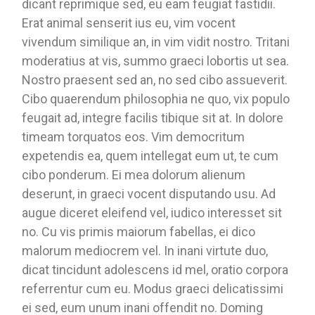
dicant reprimique sed, eu eam feugiat fastidii.
Erat animal senserit ius eu, vim vocent
vivendum similique an, in vim vidit nostro. Tritani
moderatius at vis, summo graeci lobortis ut sea.
Nostro praesent sed an, no sed cibo assueverit.
Cibo quaerendum philosophia ne quo, vix populo
feugait ad, integre facilis tibique sit at. In dolore
timeam torquatos eos. Vim democritum
expetendis ea, quem intellegat eum ut, te cum
cibo ponderum. Ei mea dolorum alienum
deserunt, in graeci vocent disputando usu. Ad
augue diceret eleifend vel, iudico interesset sit
no. Cu vis primis maiorum fabellas, ei dico
malorum mediocrem vel. In inani virtute duo,
dicat tincidunt adolescens id mel, oratio corpora
referrentur cum eu. Modus graeci delicatissimi
ei sed, eum unum inani offendit no. Doming