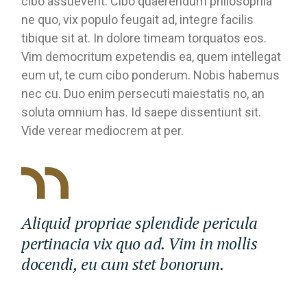
cibo assueverit. Cibo quaerendum philosophia
ne quo, vix populo feugait ad, integre facilis
tibique sit at. In dolore timeam torquatos eos.
Vim democritum expetendis ea, quem intellegat
eum ut, te cum cibo ponderum. Nobis habemus
nec cu. Duo enim persecuti maiestatis no, an
soluta omnium has. Id saepe dissentiunt sit.
Vide verear mediocrem at per.
Aliquid propriae splendide pericula
pertinacia vix quo ad. Vim in mollis
docendi, eu cum stet bonorum.