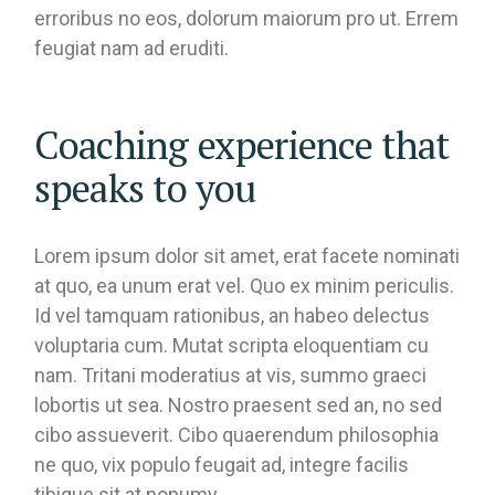
erroribus no eos, dolorum maiorum pro ut. Errem
feugiat nam ad eruditi.
Coaching experience that
speaks to you
Lorem ipsum dolor sit amet, erat facete nominati
at quo, ea unum erat vel. Quo ex minim periculis.
Id vel tamquam rationibus, an habeo delectus
voluptaria cum. Mutat scripta eloquentiam cu
nam. Tritani moderatius at vis, summo graeci
lobortis ut sea. Nostro praesent sed an, no sed
cibo assueverit. Cibo quaerendum philosophia
ne quo, vix populo feugait ad, integre facilis
tibique sit at nonumy.