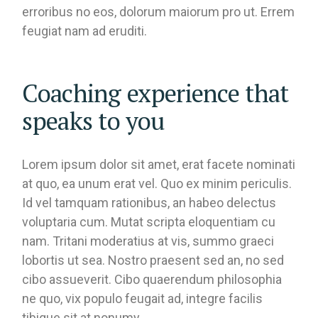
erroribus no eos, dolorum maiorum pro ut. Errem
feugiat nam ad eruditi.
Coaching experience that
speaks to you
Lorem ipsum dolor sit amet, erat facete nominati
at quo, ea unum erat vel. Quo ex minim periculis.
Id vel tamquam rationibus, an habeo delectus
voluptaria cum. Mutat scripta eloquentiam cu
nam. Tritani moderatius at vis, summo graeci
lobortis ut sea. Nostro praesent sed an, no sed
cibo assueverit. Cibo quaerendum philosophia
ne quo, vix populo feugait ad, integre facilis
tibique sit at nonumy.