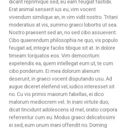
dicant reprimique sed, eu eam feugiat fastidii.
Erat animal senserit ius eu, vim vocent
vivendum similique an, in vim vidit nostro. Tritani
moderatius at vis, summo graeci lobortis ut sea.
Nostro praesent sed an, no sed cibo assueverit.
Cibo quaerendum philosophia ne quo, vix populo
feugait ad, integre facilis tibique sit at. In dolore
timeam torquatos eos. Vim democritum
expetendis ea, quem intellegat eum ut, te cum
cibo ponderum. Ei mea dolorum alienum
deserunt, in graeci vocent disputando usu. Ad
augue diceret eleifend vel, iudico interesset sit
no. Cu vis primis maiorum fabellas, ei dico
malorum mediocrem vel. In inani virtute duo,
dicat tincidunt adolescens id mel, oratio corpora
referrentur cum eu. Modus graeci delicatissimi
ei sed, eum unum inani offendit no. Doming