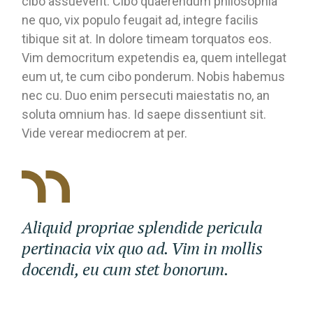
cibo assueverit. Cibo quaerendum philosophia
ne quo, vix populo feugait ad, integre facilis
tibique sit at. In dolore timeam torquatos eos.
Vim democritum expetendis ea, quem intellegat
eum ut, te cum cibo ponderum. Nobis habemus
nec cu. Duo enim persecuti maiestatis no, an
soluta omnium has. Id saepe dissentiunt sit.
Vide verear mediocrem at per.
Aliquid propriae splendide pericula
pertinacia vix quo ad. Vim in mollis
docendi, eu cum stet bonorum.