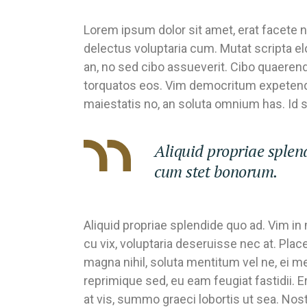
Lorem ipsum dolor sit amet, erat facete n
delectus voluptaria cum. Mutat scripta e
an, no sed cibo assueverit. Cibo quaerendu
torquatos eos. Vim democritum expetend
maiestatis no, an soluta omnium has. Id s
Aliquid propriae splend
cum stet bonorum.
Aliquid propriae splendide quo ad. Vim i
cu vix, voluptaria deseruisse nec at. Pla
magna nihil, soluta mentitum vel ne, ei 
reprimique sed, eu eam feugiat fastidii. E
at vis, summo graeci lobortis ut sea. No