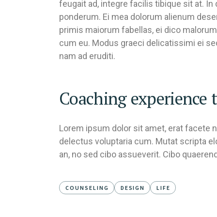
feugait ad, integre facilis tibique sit a
ponderum. Ei mea dolorum alienum deserunt
primis maiorum fabellas, ei dico malorum 
cum eu. Modus graeci delicatissimi ei se
nam ad eruditi.
Coaching experience t
Lorem ipsum dolor sit amet, erat facete n
delectus voluptaria cum. Mutat scripta e
an, no sed cibo assueverit. Cibo quaerendu
COUNSELING
DESIGN
LIFE