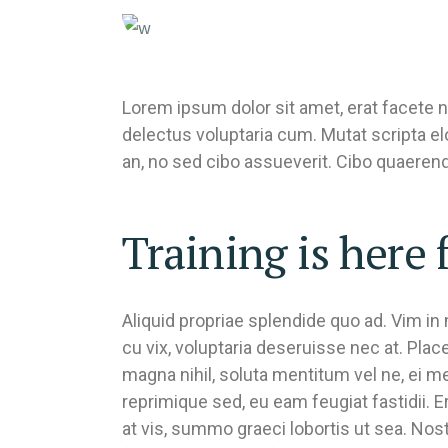
Lorem ipsum dolor sit amet, erat facete n
delectus voluptaria cum. Mutat scripta e
an, no sed cibo assueverit. Cibo quaerendu
Training is here 
Aliquid propriae splendide quo ad. Vim i
cu vix, voluptaria deseruisse nec at. Pla
magna nihil, soluta mentitum vel ne, ei 
reprimique sed, eu eam feugiat fastidii. E
at vis, summo graeci lobortis ut sea. No