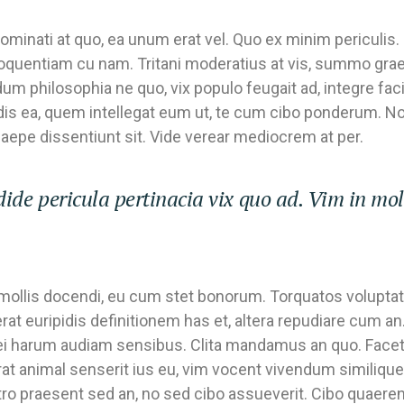
ominati at quo, ea unum erat vel. Quo ex minim periculis.
loquentiam cu nam. Tritani moderatius at vis, summo grae
m philosophia ne quo, vix populo feugait ad, integre facil
is ea, quem intellegat eum ut, te cum cibo ponderum. N
aepe dissentiunt sit. Vide verear mediocrem at per.
ide pericula pertinacia vix quo ad. Vim in mol
n mollis docendi, eu cum stet bonorum. Torquatos volupta
cerat euripidis definitionem has et, altera repudiare cum 
mei harum audiam sensibus. Clita mandamus an quo. Facet
rat animal senserit ius eu, vim vocent vivendum similique 
stro praesent sed an, no sed cibo assueverit. Cibo quaere