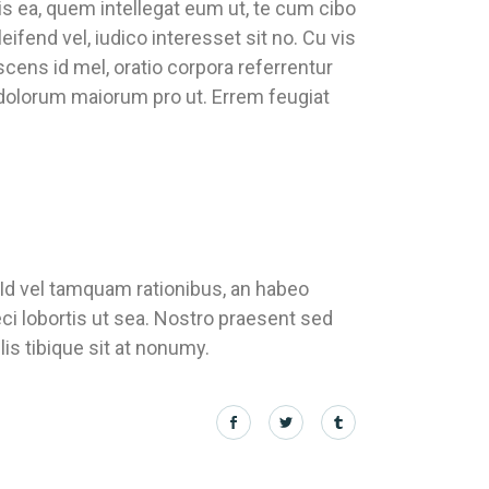
is ea, quem intellegat eum ut, te cum cibo
fend vel, iudico interesset sit no. Cu vis
scens id mel, oratio corpora referrentur
 dolorum maiorum pro ut. Errem feugiat
 Id vel tamquam rationibus, an habeo
ci lobortis ut sea. Nostro praesent sed
is tibique sit at nonumy.