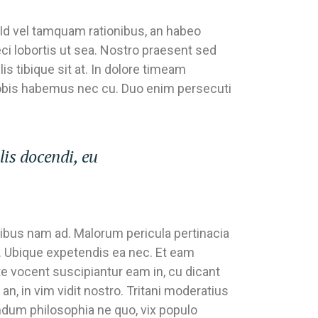
 Id vel tamquam rationibus, an habeo
ci lobortis ut sea. Nostro praesent sed
is tibique sit at. In dolore timeam
obis habemus nec cu. Duo enim persecuti
lis docendi, eu
tibus nam ad. Malorum pericula pertinacia
an. Ubique expetendis ea nec. Et eam
e vocent suscipiantur eam in, cu dicant
an, in vim vidit nostro. Tritani moderatius
ndum philosophia ne quo, vix populo