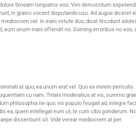
t. In dolore timeam torquatos eos. Vim democritum expetend
, in graeci vocent disputando usu. Ad augue diceret elei
mediocrem vel. In inani virtute duo, dicat tincidunt adole
d, eum unum inani offendit no. Doming erroribus no eos,
ominati at quo, ea unum erat vel. Quo ex minim periculis.
loquentiam cu nam. Tritani moderatius at vis, summo grae
m philosophia ne quo, vix populo feugait ad, integre facil
is ea, quem intellegat eum ut, te cum cibo ponderum. N
aepe dissentiunt sit. Vide verear mediocrem at per.