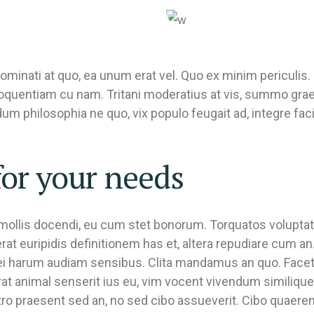
ominati at quo, ea unum erat vel. Quo ex minim periculis.
loquentiam cu nam. Tritani moderatius at vis, summo grae
m philosophia ne quo, vix populo feugait ad, integre facili
for your needs
n mollis docendi, eu cum stet bonorum. Torquatos volupta
cerat euripidis definitionem has et, altera repudiare cum 
mei harum audiam sensibus. Clita mandamus an quo. Facet
rat animal senserit ius eu, vim vocent vivendum similique 
stro praesent sed an, no sed cibo assueverit. Cibo quaere