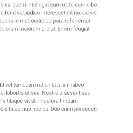
is ea, quem intellegat eum ut, te cum cibo
fend vel, iudico interesset sit no. Cu vis
scens id mel, oratio corpora referrentur
 dolorum maiorum pro ut. Errem feugiat
 Id vel tamquam rationibus, an habeo
ci lobortis ut sea. Nostro praesent sed
is tibique sit at. In dolore timeam
obis habemus nec cu. Duo enim persecuti