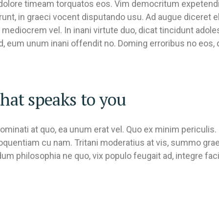
t. In dolore timeam torquatos eos. Vim democritum expetend
, in graeci vocent disputando usu. Ad augue diceret elei
mediocrem vel. In inani virtute duo, dicat tincidunt adole
d, eum unum inani offendit no. Doming erroribus no eos,
hat speaks to you
ominati at quo, ea unum erat vel. Quo ex minim periculis.
loquentiam cu nam. Tritani moderatius at vis, summo grae
m philosophia ne quo, vix populo feugait ad, integre facil