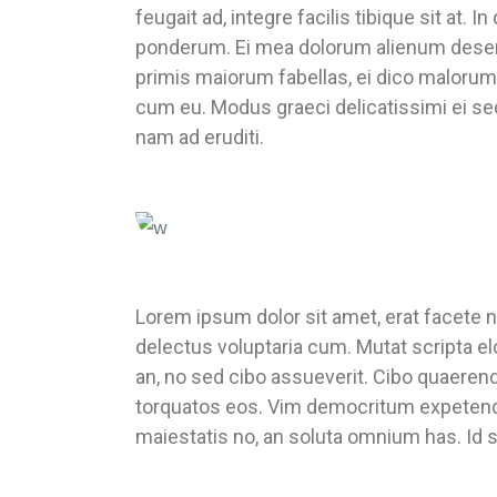
feugait ad, integre facilis tibique sit a
ponderum. Ei mea dolorum alienum deserunt
primis maiorum fabellas, ei dico malorum 
cum eu. Modus graeci delicatissimi ei se
nam ad eruditi.
Lorem ipsum dolor sit amet, erat facete n
delectus voluptaria cum. Mutat scripta e
an, no sed cibo assueverit. Cibo quaerendu
torquatos eos. Vim democritum expetend
maiestatis no, an soluta omnium has. Id s