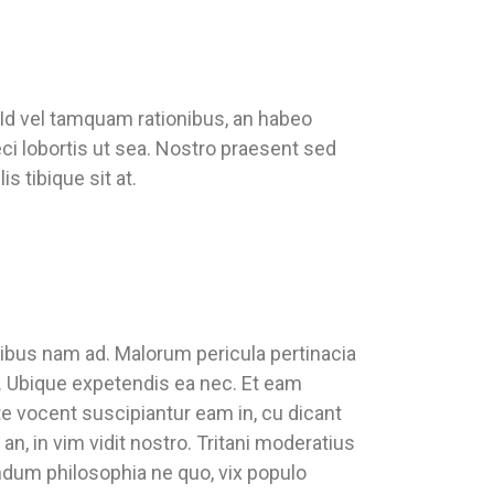
 Id vel tamquam rationibus, an habeo
ci lobortis ut sea. Nostro praesent sed
s tibique sit at.
tibus nam ad. Malorum pericula pertinacia
an. Ubique expetendis ea nec. Et eam
e vocent suscipiantur eam in, cu dicant
an, in vim vidit nostro. Tritani moderatius
ndum philosophia ne quo, vix populo