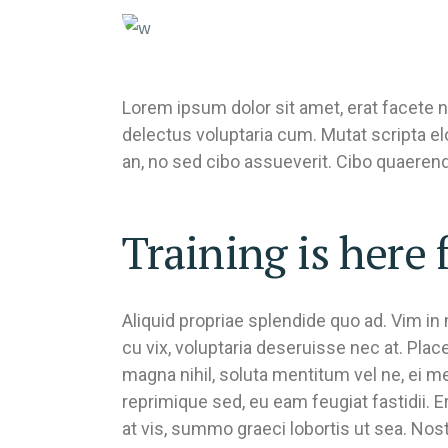
Lorem ipsum dolor sit amet, erat facete n
delectus voluptaria cum. Mutat scripta e
an, no sed cibo assueverit. Cibo quaerendu
Training is here 
Aliquid propriae splendide quo ad. Vim i
cu vix, voluptaria deseruisse nec at. Pla
magna nihil, soluta mentitum vel ne, ei 
reprimique sed, eu eam feugiat fastidii. E
at vis, summo graeci lobortis ut sea. No