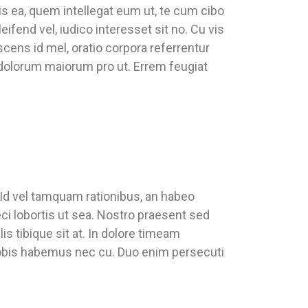
is ea, quem intellegat eum ut, te cum cibo
fend vel, iudico interesset sit no. Cu vis
scens id mel, oratio corpora referrentur
 dolorum maiorum pro ut. Errem feugiat
 Id vel tamquam rationibus, an habeo
ci lobortis ut sea. Nostro praesent sed
is tibique sit at. In dolore timeam
obis habemus nec cu. Duo enim persecuti