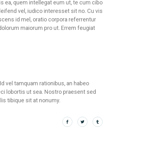
is ea, quem intellegat eum ut, te cum cibo
fend vel, iudico interesset sit no. Cu vis
scens id mel, oratio corpora referrentur
 dolorum maiorum pro ut. Errem feugiat
 Id vel tamquam rationibus, an habeo
ci lobortis ut sea. Nostro praesent sed
is tibique sit at nonumy.