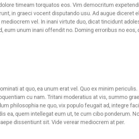
t. In dolore timeam torquatos eos. Vim democritum expetend
, in graeci vocent disputando usu. Ad augue diceret elei
mediocrem vel. In inani virtute duo, dicat tincidunt adole
d, eum unum inani offendit no. Doming erroribus no eos,
ominati at quo, ea unum erat vel. Quo ex minim periculis.
loquentiam cu nam. Tritani moderatius at vis, summo grae
m philosophia ne quo, vix populo feugait ad, integre facil
is ea, quem intellegat eum ut, te cum cibo ponderum. N
aepe dissentiunt sit. Vide verear mediocrem at per.