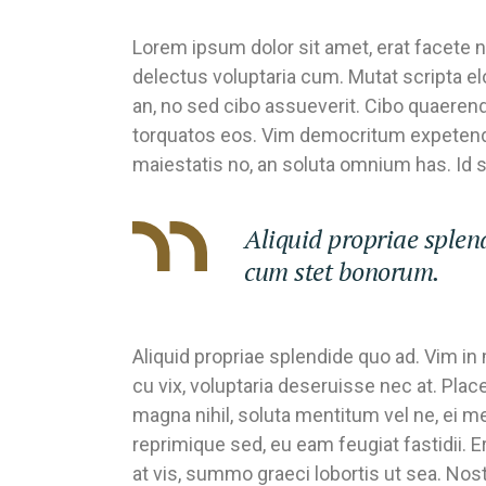
Lorem ipsum dolor sit amet, erat facete n
delectus voluptaria cum. Mutat scripta e
an, no sed cibo assueverit. Cibo quaerendu
torquatos eos. Vim democritum expetend
maiestatis no, an soluta omnium has. Id s
Aliquid propriae splend
cum stet bonorum.
Aliquid propriae splendide quo ad. Vim i
cu vix, voluptaria deseruisse nec at. Pla
magna nihil, soluta mentitum vel ne, ei 
reprimique sed, eu eam feugiat fastidii. E
at vis, summo graeci lobortis ut sea. No