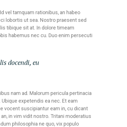
 Id vel tamquam rationibus, an habeo
ci lobortis ut sea. Nostro praesent sed
is tibique sit at. In dolore timeam
obis habemus nec cu. Duo enim persecuti
lis docendi, eu
tibus nam ad. Malorum pericula pertinacia
an. Ubique expetendis ea nec. Et eam
e vocent suscipiantur eam in, cu dicant
an, in vim vidit nostro. Tritani moderatius
ndum philosophia ne quo, vix populo