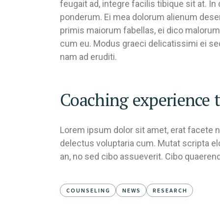
feugait ad, integre facilis tibique sit a
ponderum. Ei mea dolorum alienum deserunt
primis maiorum fabellas, ei dico malorum 
cum eu. Modus graeci delicatissimi ei se
nam ad eruditi.
Coaching experience t
Lorem ipsum dolor sit amet, erat facete n
delectus voluptaria cum. Mutat scripta e
an, no sed cibo assueverit. Cibo quaerendu
COUNSELING
NEWS
RESEARCH