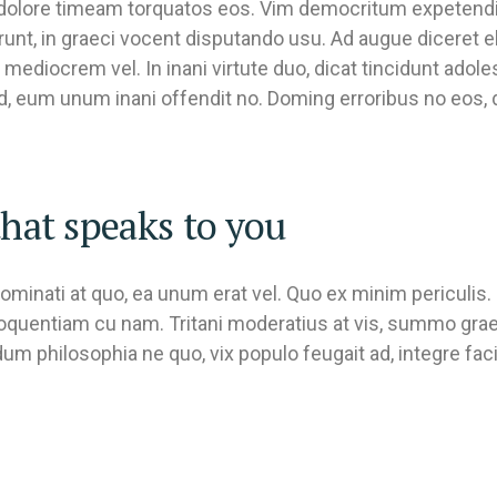
t. In dolore timeam torquatos eos. Vim democritum expetend
, in graeci vocent disputando usu. Ad augue diceret elei
mediocrem vel. In inani virtute duo, dicat tincidunt adole
d, eum unum inani offendit no. Doming erroribus no eos,
hat speaks to you
ominati at quo, ea unum erat vel. Quo ex minim periculis.
loquentiam cu nam. Tritani moderatius at vis, summo grae
m philosophia ne quo, vix populo feugait ad, integre facil