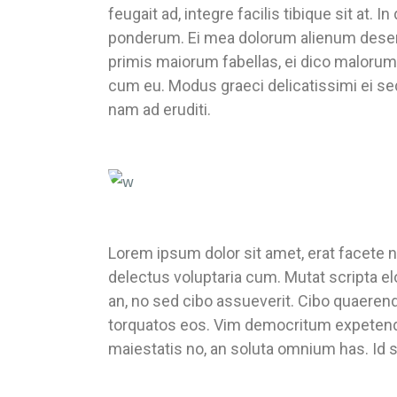
feugait ad, integre facilis tibique sit a
ponderum. Ei mea dolorum alienum deserunt
primis maiorum fabellas, ei dico malorum 
cum eu. Modus graeci delicatissimi ei se
nam ad eruditi.
Lorem ipsum dolor sit amet, erat facete n
delectus voluptaria cum. Mutat scripta e
an, no sed cibo assueverit. Cibo quaerendu
torquatos eos. Vim democritum expetend
maiestatis no, an soluta omnium has. Id s