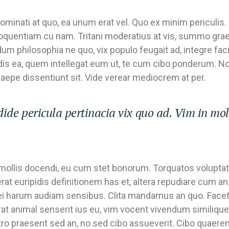
ominati at quo, ea unum erat vel. Quo ex minim periculis.
loquentiam cu nam. Tritani moderatius at vis, summo grae
m philosophia ne quo, vix populo feugait ad, integre facil
is ea, quem intellegat eum ut, te cum cibo ponderum. N
aepe dissentiunt sit. Vide verear mediocrem at per.
ide pericula pertinacia vix quo ad. Vim in mol
n mollis docendi, eu cum stet bonorum. Torquatos volupta
cerat euripidis definitionem has et, altera repudiare cum 
mei harum audiam sensibus. Clita mandamus an quo. Facet
rat animal senserit ius eu, vim vocent vivendum similique 
stro praesent sed an, no sed cibo assueverit. Cibo quaere