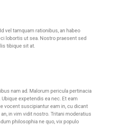
 Id vel tamquam rationibus, an habeo
ci lobortis ut sea. Nostro praesent sed
s tibique sit at.
tibus nam ad. Malorum pericula pertinacia
an. Ubique expetendis ea nec. Et eam
e vocent suscipiantur eam in, cu dicant
an, in vim vidit nostro. Tritani moderatius
ndum philosophia ne quo, vix populo