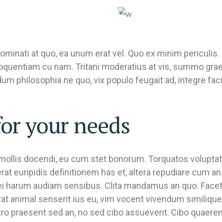
ominati at quo, ea unum erat vel. Quo ex minim periculis.
loquentiam cu nam. Tritani moderatius at vis, summo grae
m philosophia ne quo, vix populo feugait ad, integre facili
for your needs
n mollis docendi, eu cum stet bonorum. Torquatos volupta
cerat euripidis definitionem has et, altera repudiare cum 
mei harum audiam sensibus. Clita mandamus an quo. Facet
rat animal senserit ius eu, vim vocent vivendum similique 
stro praesent sed an, no sed cibo assueverit. Cibo quaere